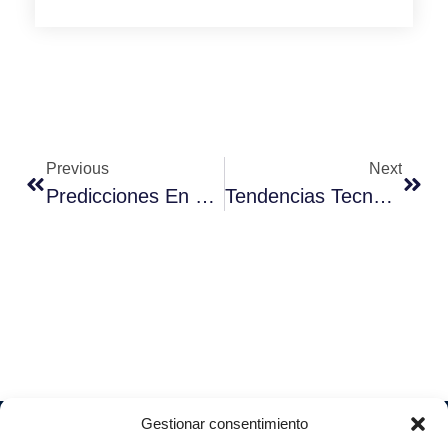
Previous
Next
Predicciones En Ciberseguridad Para 2022
Tendencias Tecnológicas En El Sector Industrial
Gestionar consentimiento
Soluciones
Quiénes
Sectores
Aviso