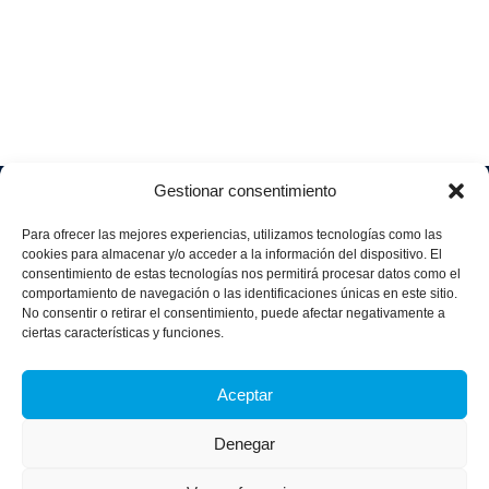
Gestionar consentimiento
Soluciones
Quiénes
Sectores
Aviso
Somos
IA &
Industrial
Para ofrecer las mejores experiencias, utilizamos tecnologías como las
legal
Data
Únete
cookies para almacenar y/o acceder a la información del dispositivo. El
Política
Retail
a
consentimiento de estas tecnologías nos permitirá procesar datos como el
Industria
de
aggity
Health &
comportamiento de navegación o las identificaciones únicas en este sitio.
4.0
Privacid
No consentir o retirar el consentimiento, puede afectar negativamente a
Services
Contacto
ad
Digitalization
ciertas características y funciones.
Hospitality,
Política
and
Sobre
Travel &
de
Business
aggity
Aceptar
Leisure
cookies
Solutions
Blog
Política
Sostenibilidad &
Prensa
Denegar
integrad
Descarbonización
a y
Casos