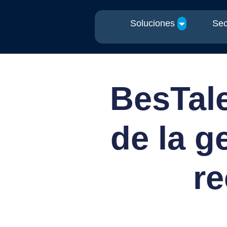
Soluciones
Sec
BesTale
de la g
r