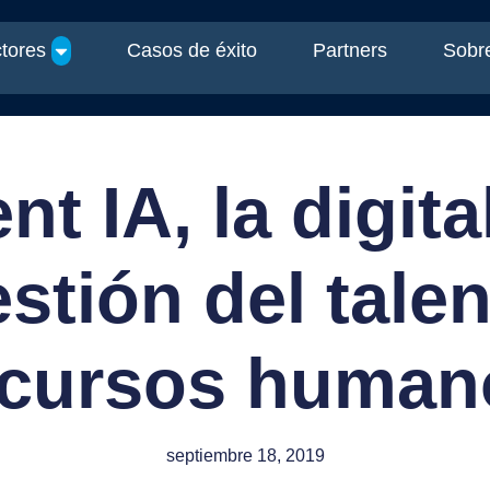
tores
Casos de éxito
Partners
Sobre
nt IA, la digita
estión del talen
ecursos human
septiembre 18, 2019