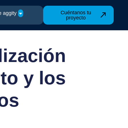
Cuéntanos tu
 aggity
proyecto
lización
to y los
os