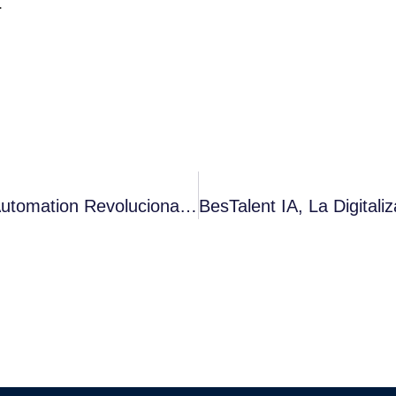
.
La Inteligencia Artificial Y El Marketing Automation Revolucionan El Sector Del Ocio Y Entretenimiento