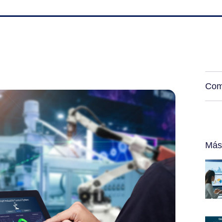
Com
Más