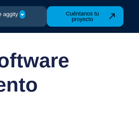
Cuéntanos tu
 aggity
proyecto
software
ento