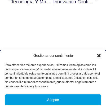
Tecnología Y Modelos De Trabajos Híbridos
Innovación Continua En Clave De Resiliencia
Gestionar consentimiento
Soluciones
Quiénes
Sectores
Aviso
Somos
IA &
Industrial
Para ofrecer las mejores experiencias, utilizamos tecnologías como las
legal
Data
Únete
cookies para almacenar y/o acceder a la información del dispositivo. El
Política
Retail
a
consentimiento de estas tecnologías nos permitirá procesar datos como el
Industria
de
aggity
Health &
comportamiento de navegación o las identificaciones únicas en este sitio.
4.0
Privacid
No consentir o retirar el consentimiento, puede afectar negativamente a
Services
Contacto
ad
Digitalization
ciertas características y funciones.
Hospitality,
Política
and
Sobre
Travel &
de
Business
aggity
Leisure
Aceptar
cookies
Solutions
Blog
Política