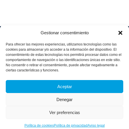
Gestionar consentimiento
Soluciones
Quiénes
Sectores
Aviso
Somos
IA &
Industrial
Para ofrecer las mejores experiencias, utilizamos tecnologías como las
legal
Data
Únete
cookies para almacenar y/o acceder a la información del dispositivo. El
Política
Retail
a
consentimiento de estas tecnologías nos permitirá procesar datos como el
Industria
de
aggity
Health &
comportamiento de navegación o las identificaciones únicas en este sitio.
4.0
Privacid
No consentir o retirar el consentimiento, puede afectar negativamente a
Services
Contacto
ad
Digitalization
ciertas características y funciones.
Hospitality,
Política
and
Sobre
Travel &
de
Business
aggity
Leisure
Aceptar
cookies
Solutions
Blog
Política
Sostenibilidad &
Prensa
Denegar
integrad
Descarbonización
a y
Casos
certifica
Ver preferencias
de
dos
éxito
Política de cookies
Política de privacidad
Aviso legal