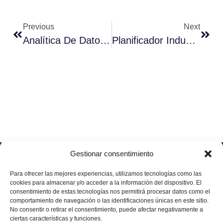
Previous
Next
Analítica De Datos Para Un Teletrabajo Productivo
Planificador Industrial: Para Qué Sirve
Gestionar consentimiento
Soluciones
Quiénes
Sectores
Aviso
Somos
IA &
Industrial
Para ofrecer las mejores experiencias, utilizamos tecnologías como las
legal
Data
Únete
cookies para almacenar y/o acceder a la información del dispositivo. El
Política
Retail
a
consentimiento de estas tecnologías nos permitirá procesar datos como el
Industria
de
aggity
Health &
comportamiento de navegación o las identificaciones únicas en este sitio.
4.0
Privacid
No consentir o retirar el consentimiento, puede afectar negativamente a
Services
Contacto
ad
Digitalization
ciertas características y funciones.