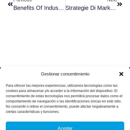
Benefits Of Industrial Automation
Strategie Di Marketing Di Segmentazione
Gestionar consentimiento
Soluciones
Quiénes
Sectores
Aviso
Somos
IA &
Industrial
Para ofrecer las mejores experiencias, utilizamos tecnologías como las
legal
Data
Únete
cookies para almacenar y/o acceder a la información del dispositivo. El
Política
Retail
a
consentimiento de estas tecnologías nos permitirá procesar datos como el
Industria
de
aggity
Health &
comportamiento de navegación o las identificaciones únicas en este sitio.
4.0
Privacid
No consentir o retirar el consentimiento, puede afectar negativamente a
Services
Contacto
ad
Digitalization
ciertas características y funciones.
Hospitality,
Política
and
Sobre
Travel &
de
Business
aggity
Leisure
Aceptar
cookies
Solutions