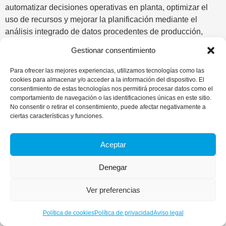
automatizar decisiones operativas en planta, optimizar el
uso de recursos y mejorar la planificación mediante el
análisis integrado de datos procedentes de producción,
logística, planificación y cadena de suministro. A lo largo de
Gestionar consentimiento
la feria, hemos tenido la oportunidad de mostrar distintos
casos de uso reales en los que estas tecnologías permiten
Para ofrecer las mejores experiencias, utilizamos tecnologías como las
transformar procesos complejos en decisiones más
cookies para almacenar y/o acceder a la información del dispositivo. El
consentimiento de estas tecnologías nos permitirá procesar datos como el
eficientes, ágiles y accionables. También hemos podido
comportamiento de navegación o las identificaciones únicas en este sitio.
compartir cómo daliä, compañía de aggity group
No consentir o retirar el consentimiento, puede afectar negativamente a
especializada en analítica avanzada e inteligencia artificial,
ciertas características y funciones.
ayuda a convertir grandes volúmenes de datos procedentes
de ERP, MES, sensores de planta o sistemas de
Aceptar
mantenimiento en inteligencia predictiva capaz de anticipar
cuellos de botella, detectar patrones y ajustar la operativa
Denegar
en tiempo real. La participación en esta edición también nos
ha permitido compartir conocimiento y experiencias en
Ver preferencias
distintos espacios del evento. Nuestro Head of Industry,
Joan Rubio, ha intervenido en el Factory Innovation Theater,
Política de cookies
Política de privacidad
Aviso legal
donde expuso cómo convertir datos complejos en