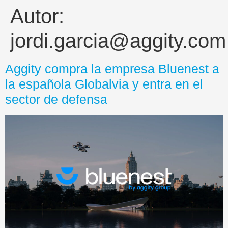
Autor:
jordi.garcia@aggity.com
Aggity compra la empresa Bluenest a
la española Globalvia y entra en el
sector de defensa