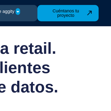
Cuéntanos tu
 aggity
proyecto
 retail.
lientes
e datos.