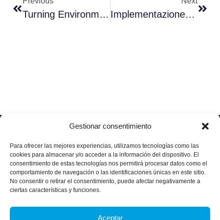
Previous
Next
Turning Environmental Ambition Into Action: IBM And Aggity At The Heart Of Corporate Sustainability
Implementazione Di Honeypots Per La Cybersicurezza
Gestionar consentimiento
Soluciones
Quiénes
Sectores
Aviso
Somos
IA &
Industrial
Para ofrecer las mejores experiencias, utilizamos tecnologías como las
legal
Data
Únete
cookies para almacenar y/o acceder a la información del dispositivo. El
Política
Retail
a
consentimiento de estas tecnologías nos permitirá procesar datos como el
Industria
de
aggity
Health &
comportamiento de navegación o las identificaciones únicas en este sitio.
4.0
Privacid
No consentir o retirar el consentimiento, puede afectar negativamente a
Services
Contacto
ad
Digitalization
ciertas características y funciones.
Hospitality,
Política
and
Sobre
Travel &
de
Business
aggity
Aceptar
Leisure
cookies