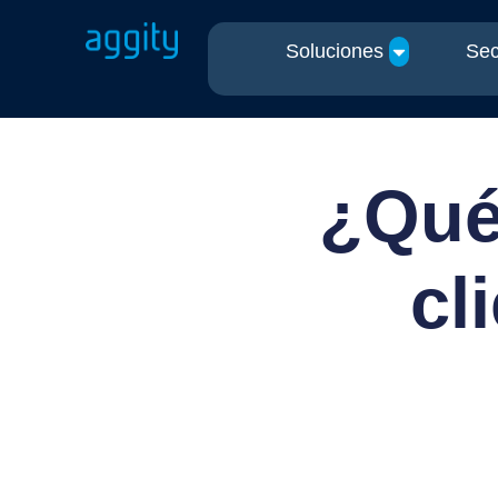
Soluciones
Sec
¿Qué 
cl