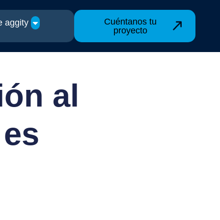
Cuéntanos tu
 aggity
proyecto
ión al
 es