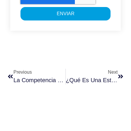
ENVIAR
Previous
Next
La Competencia De Whastsapp Business Es Española: Corporate Messenger By Aggity
¿Qué Es Una Estrategia Omnicanal Para Fidelizar Al Cliente?