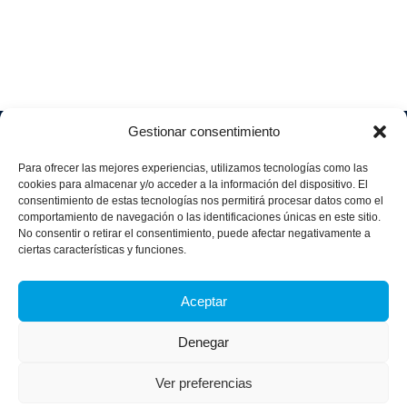
Gestionar consentimiento
Soluciones
Quiénes
Sectores
Aviso
Somos
IA &
Industrial
Para ofrecer las mejores experiencias, utilizamos tecnologías como las
legal
Data
Únete
cookies para almacenar y/o acceder a la información del dispositivo. El
Política
Retail
a
consentimiento de estas tecnologías nos permitirá procesar datos como el
Industria
de
aggity
Health &
comportamiento de navegación o las identificaciones únicas en este sitio.
4.0
Privacid
No consentir o retirar el consentimiento, puede afectar negativamente a
Services
Contacto
ad
Digitalization
ciertas características y funciones.
Hospitality,
Política
and
Sobre
Travel &
de
Business
aggity
Aceptar
Leisure
cookies
Solutions
Blog
Política
Sostenibilidad &
Prensa
Denegar
integrad
Descarbonización
a y
Casos
certifica
Ver preferencias
de
dos
éxito