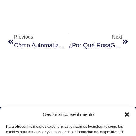
Previous
Next
Cómo Automatizar El Marketing Para Personalizar Experiencias
¿Por Qué RosaGres Ha Elegido Social Opera MES Con Aggity?
Gestionar consentimiento
Soluciones
Quiénes
Sectores
Aviso
Somos
IA &
Industrial
Para ofrecer las mejores experiencias, utilizamos tecnologías como las
legal
Data
Únete
cookies para almacenar y/o acceder a la información del dispositivo. El
Política
Retail
a