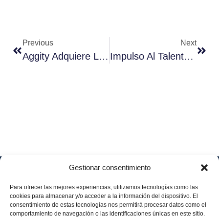
Previous
Next
Aggity Adquiere La Compañía Exponential Analytics Y Entra En El Mercado De Analítica De Datos Con IA
Impulso Al Talento En La Nueva Normalidad
Gestionar consentimiento
Soluciones
Quiénes
Sectores
Aviso
Somos
IA &
Industrial
Para ofrecer las mejores experiencias, utilizamos tecnologías como las
legal
Data
Únete
cookies para almacenar y/o acceder a la información del dispositivo. El
Política
Retail
a
consentimiento de estas tecnologías nos permitirá procesar datos como el
Industria
de
aggity
Health &
comportamiento de navegación o las identificaciones únicas en este sitio.
4.0