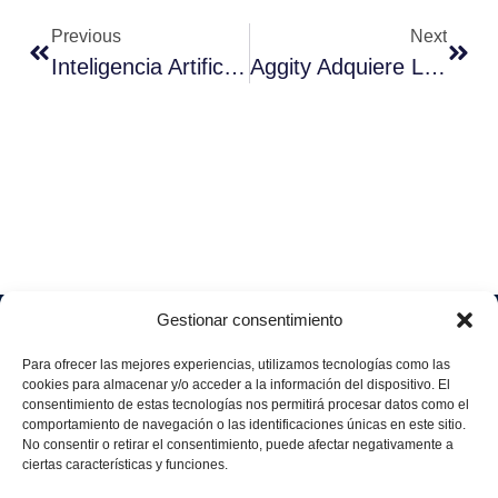
Previous
Next
Inteligencia Artificial Y Su Repercusión En El OEE
Aggity Adquiere La Italiana Encodata Y Duplica Su Tamaño En Este País
Gestionar consentimiento
Soluciones
Quiénes
Sectores
Aviso
Somos
IA &
Industrial
Para ofrecer las mejores experiencias, utilizamos tecnologías como las
legal
Data
Únete
cookies para almacenar y/o acceder a la información del dispositivo. El
Política
Retail
a
consentimiento de estas tecnologías nos permitirá procesar datos como el
Industria
de
aggity
Health &
comportamiento de navegación o las identificaciones únicas en este sitio.
4.0
Privacid
No consentir o retirar el consentimiento, puede afectar negativamente a
Services
Contacto
ad
Digitalization
ciertas características y funciones.
Hospitality,
Política
and
Sobre