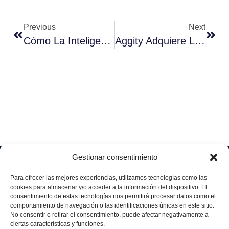
Previous
Next
Cómo La Inteligencia Artificial Mejora La Producción Industrial
Aggity Adquiere La Empresa Mexicana Experta En Ciberseguridad Mexis
Gestionar consentimiento
Soluciones
Quiénes
Sectores
Aviso
Somos
IA &
Industrial
Para ofrecer las mejores experiencias, utilizamos tecnologías como las
legal
Data
Únete
cookies para almacenar y/o acceder a la información del dispositivo. El
Política
Retail
a
consentimiento de estas tecnologías nos permitirá procesar datos como el
Industria
de
aggity
Health &
comportamiento de navegación o las identificaciones únicas en este sitio.
4.0
Privacid
No consentir o retirar el consentimiento, puede afectar negativamente a
Services
Contacto
ad
Digitalization
ciertas características y funciones.