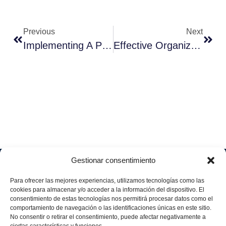
Previous
Next
Implementing A Price Skimming Strategy
Effective Organizational Transformation Strategies
Gestionar consentimiento
Soluciones
Quiénes
Sectores
Aviso
Somos
IA &
Industrial
Para ofrecer las mejores experiencias, utilizamos tecnologías como las
legal
Data
Únete
cookies para almacenar y/o acceder a la información del dispositivo. El
Política
Retail
a
consentimiento de estas tecnologías nos permitirá procesar datos como el
Industria
de
aggity
Health &
comportamiento de navegación o las identificaciones únicas en este sitio.
4.0
Privacid
No consentir o retirar el consentimiento, puede afectar negativamente a
Services
Contacto
ad
Digitalization