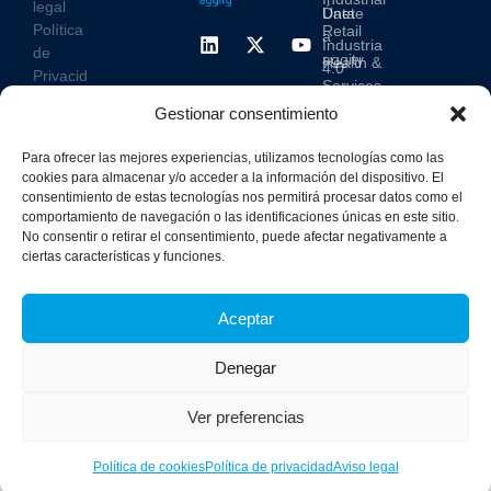
legal
Data
Únete
Política
Retail
a
Industria
de
aggity
Health &
4.0
Privacid
Services
Contacto
ad
Digitalization
Gestionar consentimiento
Hospitality,
Política
and
Sobre
Travel &
de
Business
aggity
Para ofrecer las mejores experiencias, utilizamos tecnologías como las
Leisure
cookies
Solutions
Blog
cookies para almacenar y/o acceder a la información del dispositivo. El
Política
consentimiento de estas tecnologías nos permitirá procesar datos como el
Sostenibilidad &
Prensa
integrad
comportamiento de navegación o las identificaciones únicas en este sitio.
Descarbonización
a y
No consentir o retirar el consentimiento, puede afectar negativamente a
Casos
ciertas características y funciones.
certifica
de
dos
éxito
Aceptar
Denegar
Ver preferencias
Política de cookies
Política de privacidad
Aviso legal