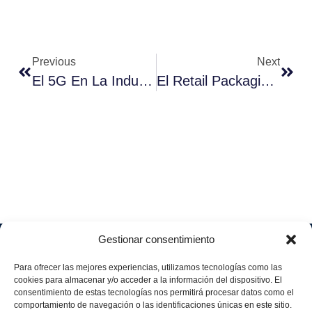
Previous
Next
El 5G En La Industria 4.0
El Retail Packaging Y Las Nuevas Normas Para Envases De Plástico
Gestionar consentimiento
Soluciones
Quiénes
Sectores
Aviso
Somos
IA &
Industrial
Para ofrecer las mejores experiencias, utilizamos tecnologías como las
legal
Data
Únete
cookies para almacenar y/o acceder a la información del dispositivo. El
Política
Retail
a
consentimiento de estas tecnologías nos permitirá procesar datos como el
Industria
de
aggity
Health &
comportamiento de navegación o las identificaciones únicas en este sitio.
4.0