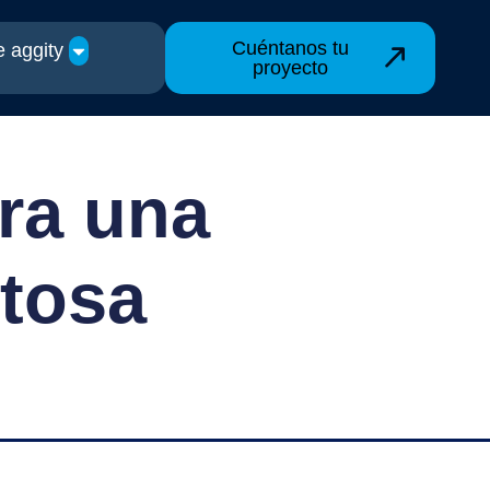
Cuéntanos tu
 aggity
proyecto
ra una
itosa