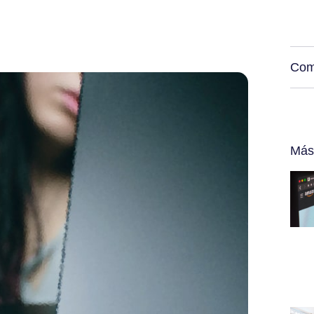
Com
Más