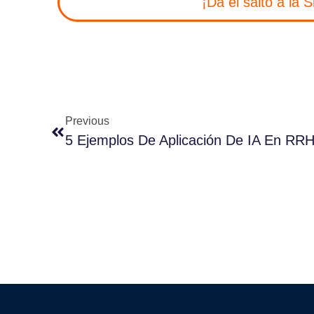
¡Da el salto a la 
Previous
5 Ejemplos De Aplicación De IA En RR