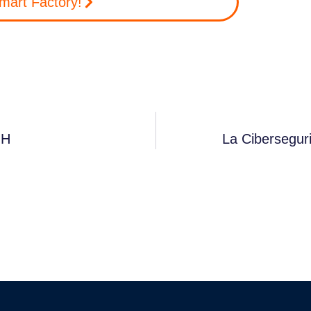
Smart Factory!
HH
La Cibersegu