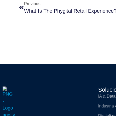
Previous
What Is The Phygital Retail Experience
Soluci
IA & Data
Industria 
Digitaliz