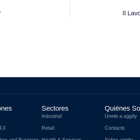
?
Il Lav
ones
Sectores
Quiénes S
Industrial
Únete a aggity
4.0
Retail
Contacto
ation and Business
Health & Services
Sobre aggity