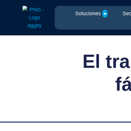
Soluciones
Sec
El tr
f