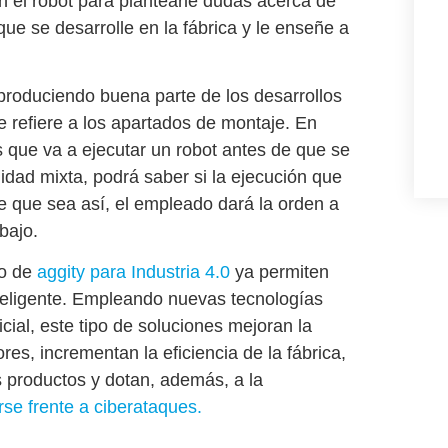
 el robot
para plantearle dudas acerca de
que se desarrolle en la fábrica y le enseñe a
produciendo buena parte de los desarrollos
se refiere a los apartados de montaje. En
 que va a ejecutar un robot
antes de que se
lidad mixta, podrá saber si la ejecución que
 de que sea así, el empleado dará la orden a
bajo.
go de
aggity para Industria 4.0
ya permiten
teligente
. Empleando nuevas tecnologías
ficial, este tipo de soluciones mejoran
la
ores
, incrementan la eficiencia de la fábrica,
os productos y dotan, además, a la
rse frente a ciberataques.