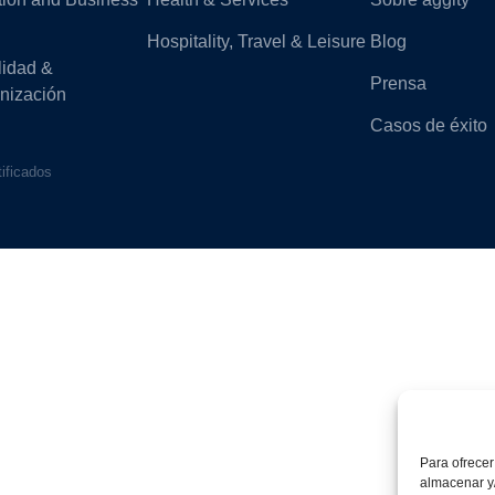
Hospitality, Travel & Leisure
Blog
lidad &
Prensa
nización
Casos de éxito
tificados
Para ofrecer
almacenar y/