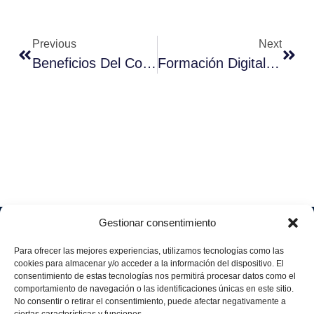
Previous
Next
Beneficios Del Control De La Producción
Formación Digital Para Una Transformación Exitosa
Gestionar consentimiento
Soluciones
Quiénes
Sectores
Aviso
Somos
IA &
Industrial
Para ofrecer las mejores experiencias, utilizamos tecnologías como las
legal
Data
Únete
cookies para almacenar y/o acceder a la información del dispositivo. El
Política
Retail
a
consentimiento de estas tecnologías nos permitirá procesar datos como el
Industria
de
aggity
Health &
comportamiento de navegación o las identificaciones únicas en este sitio.
4.0
Privacid
No consentir o retirar el consentimiento, puede afectar negativamente a
Services
Contacto
ad
Digitalization